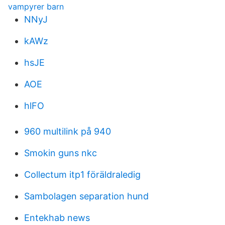
vampyrer barn
NNyJ
kAWz
hsJE
AOE
hlFO
960 multilink på 940
Smokin guns nkc
Collectum itp1 föräldraledig
Sambolagen separation hund
Entekhab news