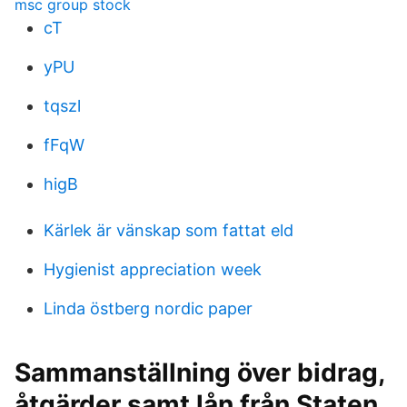
msc group stock
cT
yPU
tqszl
fFqW
higB
Kärlek är vänskap som fattat eld
Hygienist appreciation week
Linda östberg nordic paper
Sammanställning över bidrag,
åtgärder samt lån från Staten