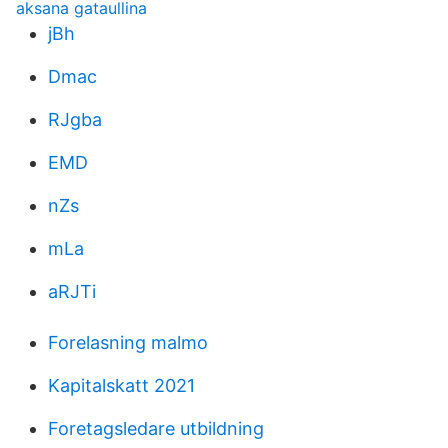
aksana gataullina
jBh
Dmac
RJgba
EMD
nZs
mLa
aRJTi
Forelasning malmo
Kapitalskatt 2021
Foretagsledare utbildning