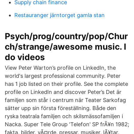
Supply chain finance
Restauranger järntorget gamla stan
Psych/prog/country/pop/Chur
ch/strange/awesome music. I
do videos
View Peter Warton’s profile on LinkedIn, the
world's largest professional community. Peter
has 1 job listed on their profile. See the complete
profile on LinkedIn and discover Peter’s Det är
familjen som står i centrum när Teater Sarkofag
sätter upp sin första föreställning. Både den
ryska teatrala familjen och skilsmässofamiljen i
Nacka. Super Tele Group 'Telefon' SP frÃ¥n 1982;
fakta, bilder, vÃ¤rde, pressar, musiker, lÃ¥tar,