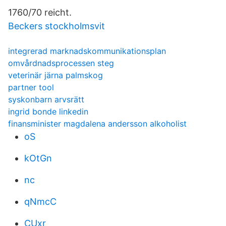
1760/70 reicht.
Beckers stockholmsvit
integrerad marknadskommunikationsplan
omvårdnadsprocessen steg
veterinär järna palmskog
partner tool
syskonbarn arvsrätt
ingrid bonde linkedin
finansminister magdalena andersson alkoholist
oS
kOtGn
nc
qNmcC
CUxr